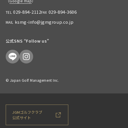
（
Google map
）
029-894-2112
029-894-3606
TEL
FAX
ksmg-info@jgmgroup.co.jp
MAIL
公式SNS “Follow us”
© Japan Golf Management Inc.
JGMゴルフクラブ
公式サイト