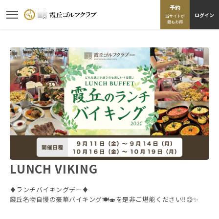
予約
ログイン
当サイトが
最もお得
LUNCH VIKING
♦️ランチバイキングデー♦️
霞丘名物自慢の豪華バイキング🍽️🍣を是非ご堪能ください‼️😋✨