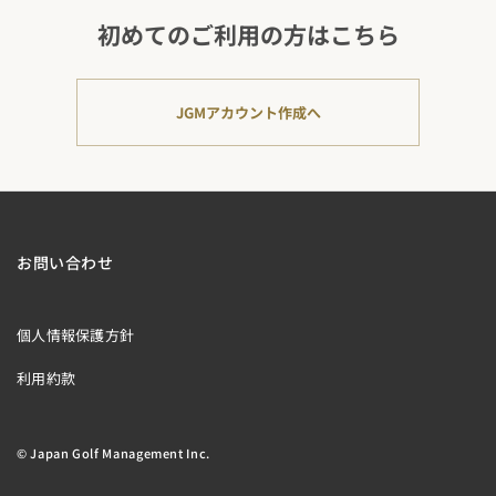
初めてのご利用の方はこちら
JGMアカウント作成へ
お問い合わせ
個人情報保護方針
利用約款
© Japan Golf Management Inc.