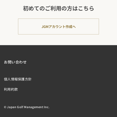
初めてのご利用の方はこちら
JGMアカウント作成へ
お問い合わせ
個人情報保護方針
利用約款
© Japan Golf Management Inc.