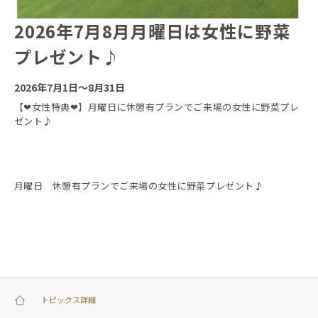
2026年7月8月月曜日は女性に野菜
プレゼント♪
2026年7月1日～8月31日
【❤女性特典❤】月曜日に休憩有プランでご来場の女性に野菜プレ
ゼント♪
月曜日 休憩有プランでご来場の女性に野菜プレゼント♪
トピックス詳細