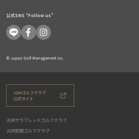
公式SNS “Follow us”
© Japan Golf Management Inc.
JGMゴルフクラブ
公式サイト
JGMサラブレッドゴルフクラブ
JGM笠間ゴルフクラブ