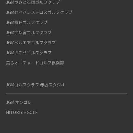
JGMやさと石岡ゴルフクラブ
JGMセベバレステロスゴルフクラブ
JGM霞丘ゴルフクラブ
JGM宇都宮ゴルフクラブ
JGMベルエアゴルフクラブ
JGMおごせゴルフクラブ
美らオーチャードゴルフ倶楽部
JGMゴルフクラブ 赤坂スタジオ
JGM オンコレ
HITORI de GOLF