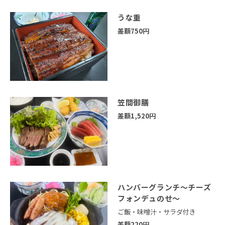
うな重
差額750円
笠間御膳
差額1,520円
ハンバーグランチ～チーズ
フォンデュのせ～
ご飯・味噌汁・サラダ付き
差額220円