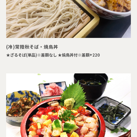
(冷)常陸秋そば・焼鳥丼
★ざるそば(単品)※差額なし ★焼鳥丼付※差額+220