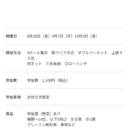
開催日
8月28日（金）9月7日（月）10月9日（金）
競技方法
9ホール集計 新ペリア方式 ダブルパーカット 上限４
０迄
同ネット ①年長順 ②ローハンデ
参加費
参加費 1,100円（税込）
参加資格
女性の方限定
賞品
参加賞（野菜）あり
優勝～10位、以下5飛び ＢＢ賞 ＢG賞
プレーフィ無料券、果物など