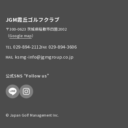
JGM霞丘ゴルフクラブ
〒300-0623 茨城県稲敷市四箇2002
（
Google map
）
029-894-2112
029-894-3606
TEL
FAX
ksmg-info@jgmgroup.co.jp
MAIL
公式SNS “Follow us”
© Japan Golf Management Inc.