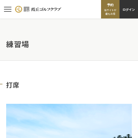
予約
ログイン
当サイトが
最もお得
練習場
打席