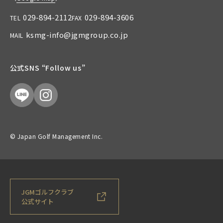
029-894-2112
029-894-3606
TEL
FAX
ksmg-info@jgmgroup.co.jp
MAIL
公式SNS “Follow us”
© Japan Golf Management Inc.
JGMゴルフクラブ
公式サイト